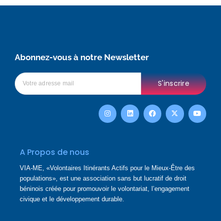
Abonnez-vous à notre Newsletter
S'inscrire
I
L
F
X
Y
n
i
a
-
o
s
n
c
t
u
t
k
e
w
t
a
e
b
i
u
g
d
o
t
b
r
i
o
t
e
A Propos de nous
a
n
k
e
m
r
VIA-ME, «Volontaires Itinérants Actifs pour le Mieux-Être des
populations», est une association sans but lucratif de droit
béninois créée pour promouvoir le volontariat, l’engagement
civique et le développement durable.