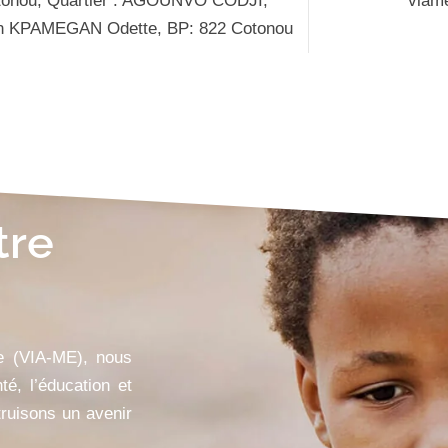
tonou, Quartier : AGOUNVO CODJI,
viam
n KPAMEGAN Odette, BP: 822 Cotonou
tre
re (VIA-ME), nous
té, l’éducation et
ruisons un avenir