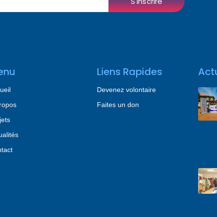
S'inscrire
enu
Liens Rapides
Act
ueil
Devenez volontaire
ropos
Faites un don
jets
ualités
tact