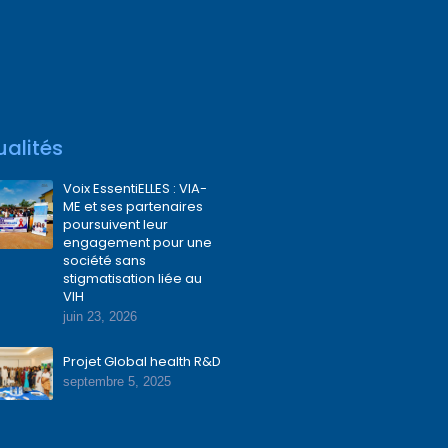
t
k
e
w
t
a
e
b
i
u
g
d
o
t
b
r
i
o
t
e
a
n
k
e
m
r
ualités
Voix EssentiELLES : VIA-
ME et ses partenaires
poursuivent leur
engagement pour une
société sans
stigmatisation liée au
VIH
juin 23, 2026
Projet Global health R&D
septembre 5, 2025