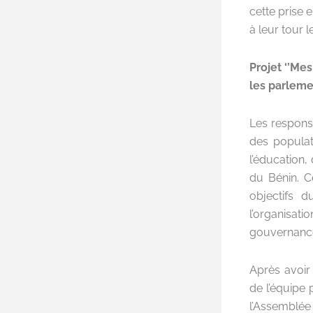
cette prise 
à leur tour l
Projet ‘’Me
les parleme
Les responsa
des popula
l’éducation,
du Bénin. 
objectifs d
l’organisat
gouvernance
Après avoir
de l’équipe 
l’Assemblé