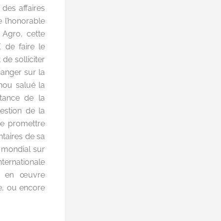
 des affaires
e l’honorable
Agro, cette
 de faire le
de solliciter
anger sur la
nou salué la
tance de la
estion de la
de promettre
ntaires de sa
e mondial sur
ternationale
is en œuvre
e, ou encore