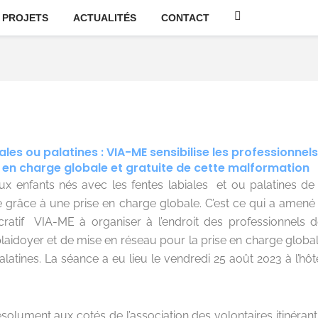
PROJETS
ACTUALITÉS
CONTACT
ales ou palatines : VIA-ME sensibilise les professionnel
e en charge globale et gratuite de cette malformation
ux enfants nés avec les fentes labiales et ou palatines de 
e grâce à une prise en charge globale. C’est ce qui a amené 
cratif VIA-ME à organiser à l’endroit des professionnels 
laidoyer et de mise en réseau pour la prise en charge globa
palatines. La séance a eu lieu le vendredi 25 août 2023 à l’hô
solument aux cotés de l’association des volontaires itinérant