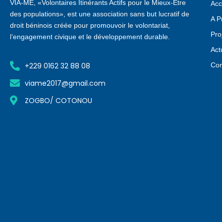
VIA-ME, «Volontaires Itinérants Actifs pour le Mieux-Être
Acc
des populations», est une association sans but lucratif de
A P
droit béninois créée pour promouvoir le volontariat,
Pro
l’engagement civique et le développement durable.
Act
+229 0162 32 88 08
Con
viame2017@gmail.com
ZOGBO/ COTONOU