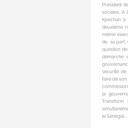
Président de
sociales. A 
Kpochan à 
deuxième re
même exercic
de sa part,
question de
démarche d
gouvernance
sécurité de
faire de son
commission, 
la gouverna
Transform 
simultanéme
le Sénégal.