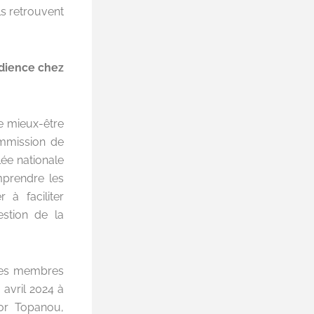
ls retrouvent
udience chez
le mieux-être
mmission de
lée nationale
prendre les
 à faciliter
estion de la
 les membres
 avril 2024 à
or Topanou,