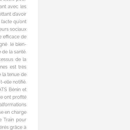
ant avec les
ttant d’avoir
l’acte qu’ont
eurs sociaux
e efficace de
gné le bien-
 de la santé.
cessus de la
nes est très
e la tenue de
elle notifié.
TS Bénin et
e ont profité
alformations
ise en charge
e Train pour
érés grâce à