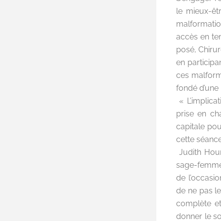
le mieux-êt
malformation
accès en tem
posé, Chiru
en participa
ces malform
fondé d’une 
« L’implica
prise en ch
capitale pou
cette séance
Judith Hou
sage-femme à
de l’occasi
de ne pas le
complète et
donner le s