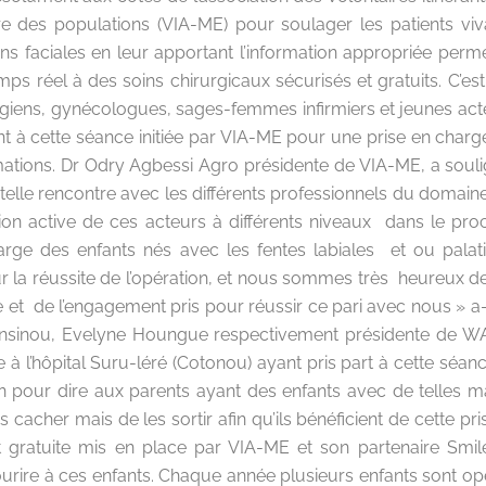
re des populations (VIA-ME) pour soulager les patients viv
s faciales en leur apportant l’information appropriée perme
ps réel à des soins chirurgicaux sécurisés et gratuits. C’est 
rgiens, gynécologues, sages-femmes infirmiers et jeunes act
nt à cette séance initiée par VIA-ME pour une prise en charg
ations. Dr Odry Agbessi Agro présidente de VIA-ME, a souli
telle rencontre avec les différents professionnels du domaine
tion active de ces acteurs à différents niveaux dans le pro
arge des enfants nés avec les fentes labiales et ou palati
r la réussite de l’opération, et nous sommes très heureux d
 et de l’engagement pris pour réussir ce pari avec nous » a-t-
nsinou, Evelyne Houngue respectivement présidente de WA
 l’hôpital Suru-léré (Cotonou) ayant pris part à cette séanc
on pour dire aux parents ayant des enfants avec de telles m
s cacher mais de les sortir afin qu’ils bénéficient de cette pr
 gratuite mis en place par VIA-ME et son partenaire Smil
ourire à ces enfants. Chaque année plusieurs enfants sont op