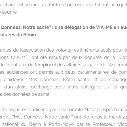
en charge et beaucoup d’autres sont encore attendus afin qu’i
e sourire.
s Données, Notre santé’’ : une délégation de VIA-ME en a
ntaires du Bénin
bles de l’association des volontaires itinérants actifs pour 
tions (VIA-ME) ont été reçus par deux députés de la Co
 de la culture, de l’emploi et des affaires sociales de l’Assemb
Ces audiences ont permis aux deux parlementaires de com
u plaidoyer ‘’Mes Données, Notre santé’’ et de s’engager
ion d’un atelier d’échange avec leurs collègues sur la qu
 des données de santé.
 été reçus en audience par l’Honorable Natasha Kpochan,
projet ‘’Mes Données, Notre santé ‘’ ont été reçus le mardi 23
e national du Bénin à Porto-Novo par le Professeur Vict