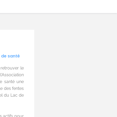
s de santé
retrouver le
l’Association
de santé une
le des fentes
tel du Lac de
s actifs pour