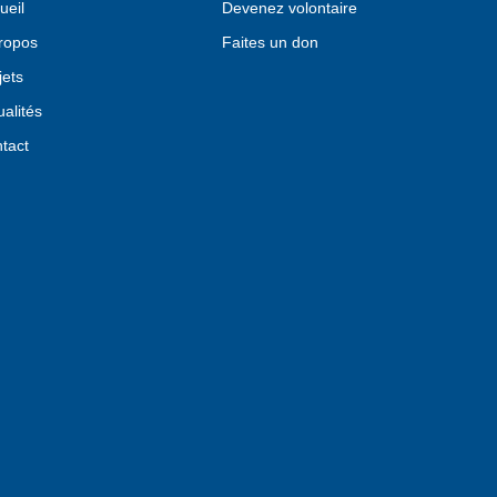
ueil
Devenez volontaire
ropos
Faites un don
jets
ualités
Voix
tact
part
eng
stig
juin 
Proj
sept