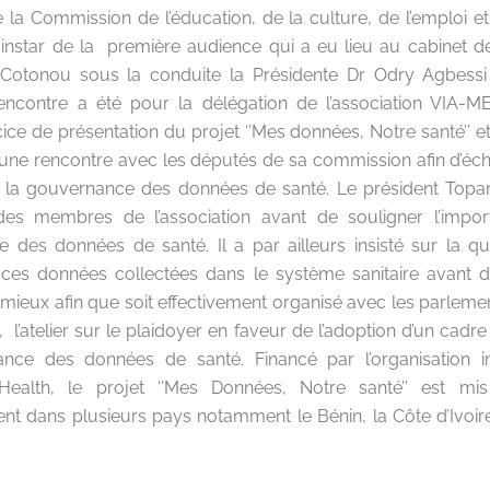
 la Commission de l’éducation, de la culture, de l’emploi et
l’instar de la première audience qui a eu lieu au cabinet d
Cotonou sous la conduite la Présidente Dr Odry Agbessi 
ncontre a été pour la délégation de l’association VIA-ME
e de présentation du projet ‘’Mes données, Notre santé’’ et 
 une rencontre avec les députés de sa commission afin d’éch
 la gouvernance des données de santé. Le président Topa
es membres de l’association avant de souligner l’impor
 des données de santé. Il a par ailleurs insisté sur la qu
 ces données collectées dans le système sanitaire avant 
 mieux afin que soit effectivement organisé avec les parleme
l’atelier sur le plaidoyer en faveur de l’adoption d’un cadr
nce des données de santé. Financé par l’organisation in
Health, le projet ‘’Mes Données, Notre santé’’ est m
nt dans plusieurs pays notamment le Bénin, la Côte d’Ivoir