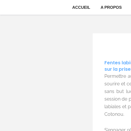
Aller
ACCUEIL
A PROPOS
au
contenu
Fentes labi
sur la pris
Permettre a
sourire et c
sans but lu
session de p
labiales et 
Cotonou.
S’engager ré